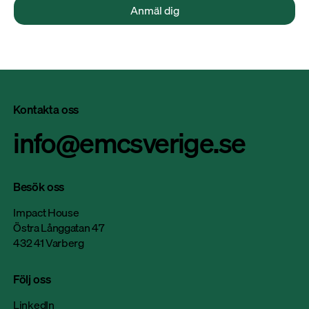
Anmäl dig
Kontakta oss
info@emcsverige.se
Besök oss
Impact House
Östra Långgatan 47
432 41 Varberg
Följ oss
LinkedIn