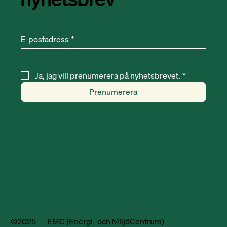
E-postadress
*
Ja, jag vill prenumerera på nyhetsbrevet.
*
Prenumerera
©2025 — EMC (Energi- och MiljöCentrum)