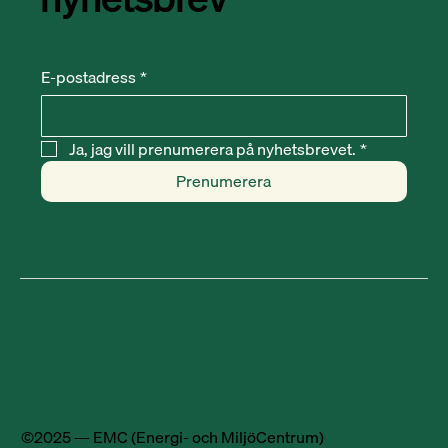
E-postadress
*
Ja, jag vill prenumerera på nyhetsbrevet.
*
Prenumerera
©2025 — EMC (Energi- och MiljöCentrum)