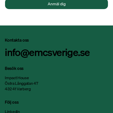
Anmäl dig
Kontakta oss
info@emcsverige.se
Besök oss
Impact House
Östra Långgatan 47
432 41 Varberg
Följ oss
LinkedIn