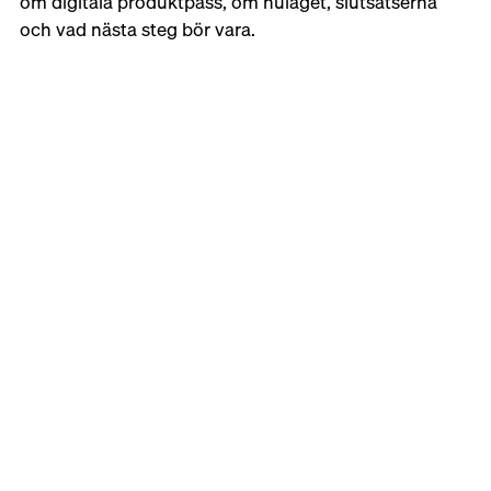
om digitala produktpass, om nuläget, slutsatserna 
och vad nästa steg bör vara.