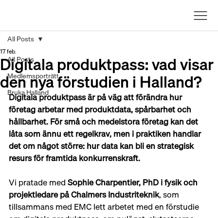
All Posts
17 feb.
Digitala produktpass: vad visar
All Posts
den nya förstudien i Halland?
Medlemsporträtt
Bruka Halland
Digitala produktpass är på väg att förändra hur 
företag arbetar med produktdata, spårbarhet och 
hållbarhet. För små och medelstora företag kan det 
låta som ännu ett regelkrav, men i praktiken handlar 
det om något större: hur data kan bli en strategisk 
resurs för framtida konkurrenskraft.
Vi pratade med 
Sophie Charpentier, PhD i fysik och 
projektledare på Chalmers Industriteknik
, som 
tillsammans med EMC lett arbetet med en förstudie 