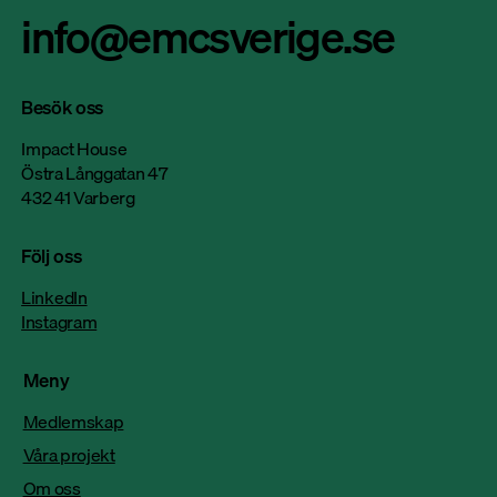
info@emcsverige.se
Besök oss
Nitator satsar på hållbar produktion: “Vi
Impact House
har effektiviserat elförbrukningen med 50
Östra Långgatan 47
432 41 Varberg
procent på sex år”
Följ oss
LinkedIn
Instagram
Meny
Medlemskap
Våra projekt
Om oss