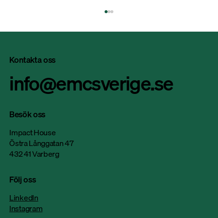
Kontakta oss
info@emcsverige.se
Besök oss
Nitator satsar på hållbar produktion: “Vi
Impact House
har effektiviserat elförbrukningen med 50
Östra Långgatan 47
432 41 Varberg
procent på sex år”
Följ oss
LinkedIn
Instagram