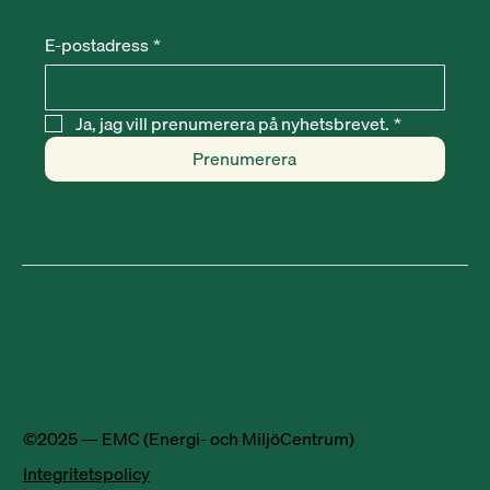
E-postadress
*
Ja, jag vill prenumerera på nyhetsbrevet.
*
Prenumerera
©2025 — EMC (Energi- och MiljöCentrum)
Integritetspolicy