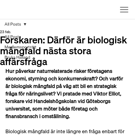
All Posts
23 feb.
Forskaren: Därför är biologisk
All Posts
mångfald nästa stora
Medlemsporträtt
affärsfråga
Bruka Halland
Hur påverkar naturrelaterade risker företagens 
ekonomi, styrning och konkurrenskraft? Och varför 
är biologisk mångfald på väg att bli en strategisk 
fråga för näringslivet? Vi pratade med Viktor Elliot, 
forskare vid Handelshögskolan vid Göteborgs 
universitet, som möter både företag och 
finansbransch i omställning.
Biologisk mångfald är inte längre en fråga enbart för 