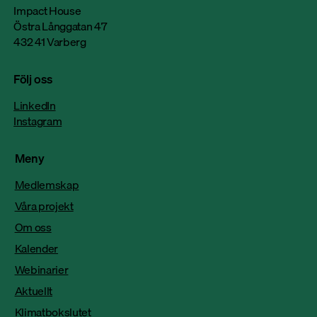
Nitator satsar på hållbar produktion: “Vi
Impact House
har effektiviserat elförbrukningen med 50
Östra Långgatan 47
432 41 Varberg
procent på sex år”
Följ oss
LinkedIn
Instagram
Meny
Medlemskap
Våra projekt
Om oss
Kalender
Webinarier
Aktuellt
Klimatbokslutet