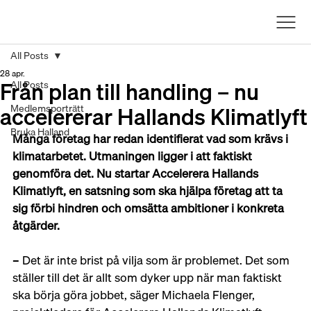
All Posts
28 apr.
Från plan till handling – nu
All Posts
accelererar Hallands Klimatlyft
Medlemsporträtt
Bruka Halland
Många företag har redan identifierat vad som krävs i 
klimatarbetet. Utmaningen ligger i att faktiskt 
genomföra det. Nu startar Accelerera Hallands 
Klimatlyft, en satsning som ska hjälpa företag att ta 
sig förbi hindren och omsätta ambitioner i konkreta 
åtgärder.
– Det är inte brist på vilja som är problemet. Det som 
ställer till det är allt som dyker upp när man faktiskt 
ska börja göra jobbet, säger Michaela Flenger, 