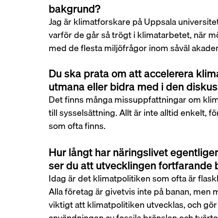
bakgrund?
Jag är klimatforskare på Uppsala universitet.
varför de går så trögt i klimatarbetet, när mö
med de flesta miljöfrågor inom såväl akadem
Du ska prata om att accelerera klimat
utmana eller bidra med i den disku
Det finns många missuppfattningar om klimata
till sysselsättning. Allt är inte alltid enkelt, 
som ofta finns.
Hur långt har näringslivet egentlige
ser du att utvecklingen fortfarande
Idag är det klimatpolitiken som ofta är flas
Alla företag är givetvis inte på banan, men m
viktigt att klimatpolitiken utvecklas, och gör
användningen av fossila bränslen och tvärt