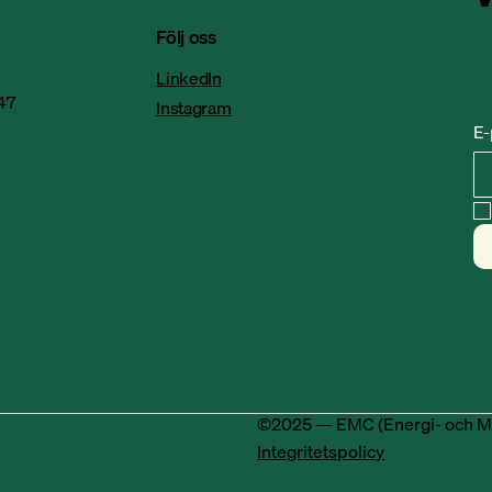
ent på sex år”
Följ oss
LinkedIn
47
Instagram
E-
©2025 — EMC (Energi- och M
Integritetspolicy