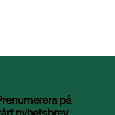
Prenumerera på
vårt nyhetsbrev