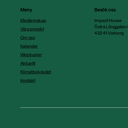
Gekås
med 50 proc
Meny
Besök oss
Medlemskap
Impact House
Östra Långgatan 
Våra projekt
432 41 Varberg
Om oss
Kalender
Webinarier
Aktuellt
Klimatbokslutet
Kontakt