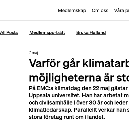
Medlemskap
Om oss
Våra p
All Posts
Medlemsporträtt
Bruka Halland
7 maj
Varför går klimatar
möjligheterna är st
På EMC:s klimatdag den 22 maj gästar 
Uppsala universitet. Han har arbetat me
och civilsamhälle i över 30 år och lede
klimatledarskap. Parallellt verkar han
stora företag runt om i landet.