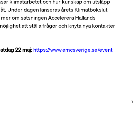
msar klimatarbetet och hur kunskap om utsläpp 
amåt. Under dagen lanseras årets Klimatbokslut 
a mer om satsningen Accelerera Hallands 
öjlighet att ställa frågor och knyta nya kontakter 
matdag 22 maj:
https://www.emcsverige.se/event-