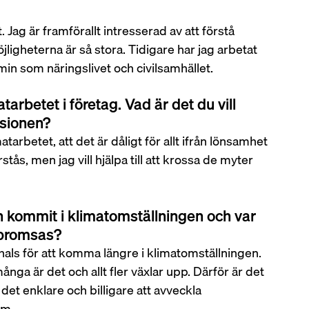
 Jag är framförallt intresserad av att förstå 
jligheterna är så stora. Tidigare har jag arbetat 
in som näringslivet och civilsamhället.
arbetet i företag. Vad är det du vill 
ssionen?
rbetet, att det är dåligt för allt ifrån lönsamhet 
förstås, men jag vill hjälpa till att krossa de myter 
n kommit i klimatomställningen och var 
 bromsas?
khals för att komma längre i klimatomställningen. 
ånga är det och allt fler växlar upp. Därför är det 
 det enklare och billigare att avveckla 
om.