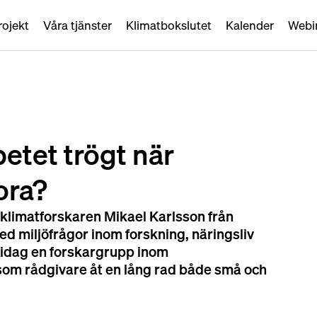
rojekt
Våra tjänster
Klimatbokslutet
Kalender
Webi
betet trögt när
ora?
klimatforskaren Mikael Karlsson från 
d miljöfrågor inom forskning, näringsliv 
r idag en forskargrupp inom 
 som rådgivare åt en lång rad både små och 