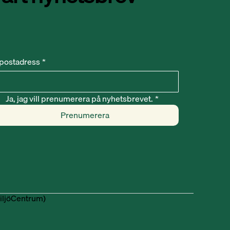
postadress
*
Ja, jag vill prenumerera på nyhetsbrevet.
*
Prenumerera
iljöCentrum)