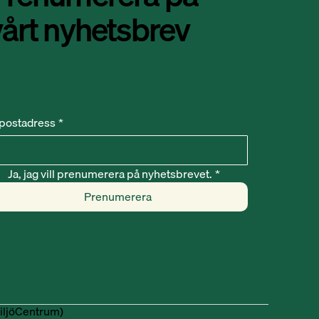
vårt nyhetsbrev
postadress
*
Ja, jag vill prenumerera på nyhetsbrevet.
*
Prenumerera
iljöCentrum)