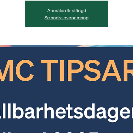
Anmälan är stängd
Se andra evenemang