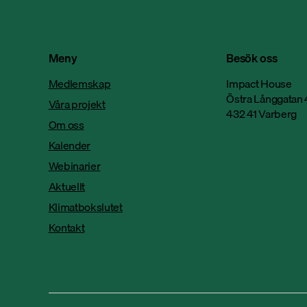
Meny
Besök oss
Medlemskap
Impact House
Östra Långgatan 
Våra projekt
432 41 Varberg
Om oss
Kalender
Webinarier
Aktuellt
Klimatbokslutet
Kontakt