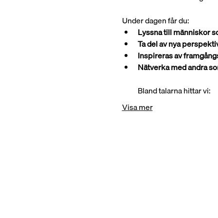
Under dagen får du:
Lyssna till människor so
Ta del av nya perspekt
Inspireras av framgångs
Nätverka med andra som 
Bland talarna hittar vi:
Visa mer