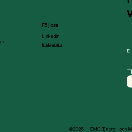
Följ oss
LinkedIn
47
Instagram
E-
©2025 — EMC (Energi- och M