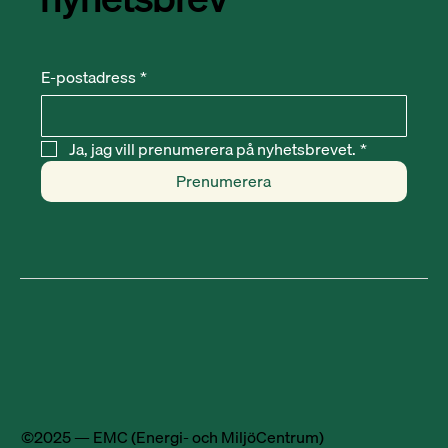
E-postadress
*
Ja, jag vill prenumerera på nyhetsbrevet.
*
Prenumerera
©2025 — EMC (Energi- och MiljöCentrum)