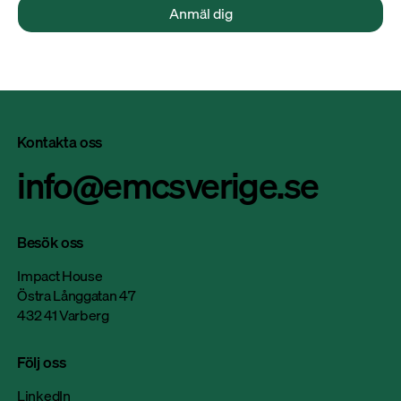
Anmäl dig
Kontakta oss
info@emcsverige.se
Besök oss
Impact House
Östra Långgatan 47
432 41 Varberg
Följ oss
LinkedIn