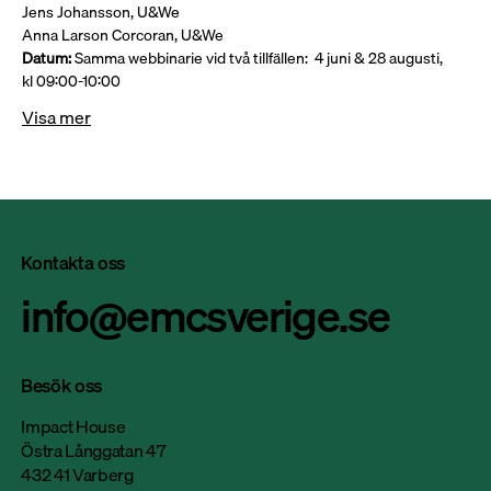
Jens Johansson, U&We  
Anna Larson Corcoran, U&We 
Datum:
 Samma webbinarie vid två tillfällen:  4 juni & 28 augusti, 
kl 09:00-10:00  
Visa mer
Kontakta oss
info@emcsverige.se
Besök oss
Impact House
Östra Långgatan 47
432 41 Varberg