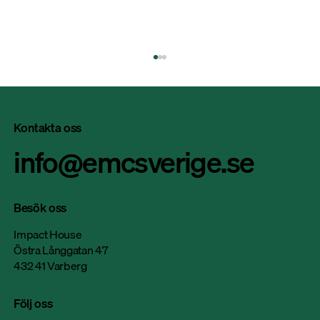
Kontakta oss
info@emcsverige.se
Besök oss
Nitator satsar på hållbar produktion: “Vi
Impact House
har effektiviserat elförbrukningen med 50
Östra Långgatan 47
432 41 Varberg
procent på sex år”
Följ oss