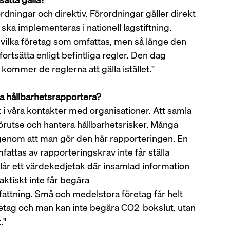
rdningar och direktiv. Förordningar gäller direkt 
a implementeras i nationell lagstiftning. 
vilka företag som omfattas, men så länge den 
ortsätta enligt befintliga regler. Den dag 
 kommer de reglerna att gälla istället." 
ta hållbarhetsrapportera?
t i våra kontakter med organisationer. Att samla 
förutse och hantera hållbarhetsrisker. Många 
 genom att man gör den här rapporteringen. En 
fattas av rapporteringskrav inte får ställa 
lår ett värdekedjetak där insamlad information 
aktiskt inte får begära 
attning. Små och medelstora företag får helt 
öretag och man kan inte begära CO2-bokslut, utan 
." 