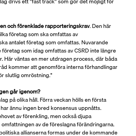
lag drivs ett ”fast track” som gör det möjligt för 
en och förenklade rapporteringskrav
. Den här 
ilka företag som ska omfattas av 
nska antalet företag som omfattas. Nuvarande 
de företag som idag omfattas av CSRD inte längre 
er. Här väntas en mer utdragen process, där båda 
råd kommer att genomföra interna förhandlingar 
ör slutlig omröstning."
ingen går igenom?
 på olika håll. Förra veckan hölls en första 
har ännu ingen bred konsensus uppnåtts. 
ovet av förenkling, men också djupa 
h omfattningen av de föreslagna förändringarna. 
 politiska allianserna formas under de kommande 