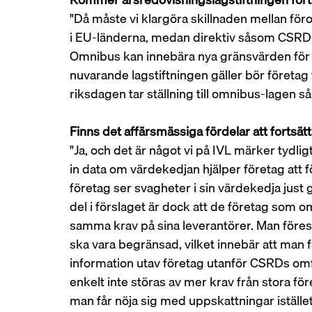
"Då måste vi klargöra skillnaden mellan föro
i EU-länderna, medan direktiv såsom CSRD sk
Omnibus kan innebära nya gränsvärden för 
nuvarande lagstiftningen gäller bör företag f
riksdagen tar ställning till omnibus-lagen så
Finns det affärsmässiga fördelar att fortsät
"Ja, och det är något vi på IVL märker tydlig
in data om värdekedjan hjälper företag att 
företag ser svagheter i sin värdekedja just
del i förslaget är dock att de företag som om
samma krav på sina leverantörer. Man föres
ska vara begränsad, vilket innebär att man f
information utav företag utanför CSRDs omf
enkelt inte störas av mer krav från stora f
man får nöja sig med uppskattningar istället