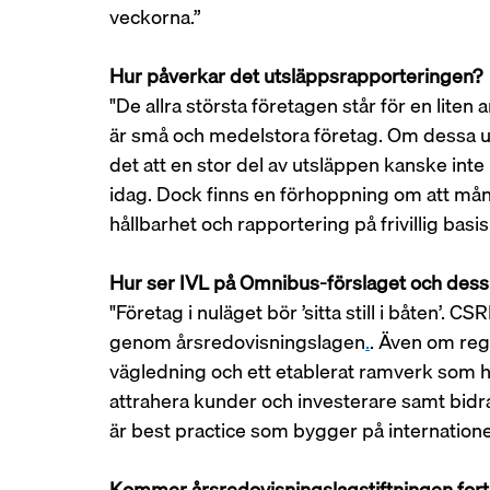
veckorna.” 
Hur påverkar det utsläppsrapporteringen?
"De allra största företagen står för en liten a
är små och medelstora företag. Om dessa u
det att en stor del av utsläppen kanske in
idag. Dock finns en förhoppning om att mån
hållbarhet och rapportering på frivillig basis.
Hur ser IVL på Omnibus-förslaget och dess
"Företag i nuläget bör ’sitta still i båten’. 
genom årsredovisningslagen
.
. Även om reg
vägledning och ett etablerat ramverk som hjä
attrahera kunder och investerare samt bidra
är best practice som bygger på internatione
Kommer årsredovisningslagstiftningen forts