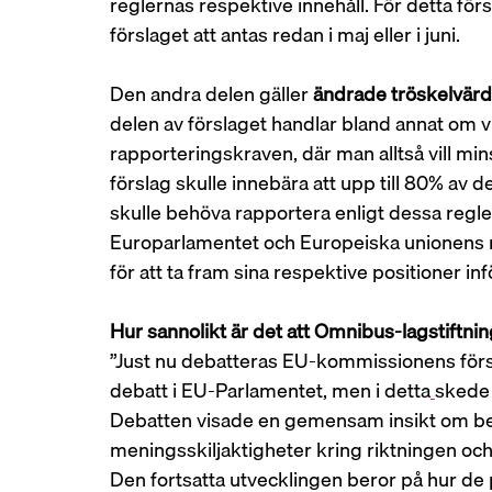
reglernas respektive innehåll. För detta förs
förslaget att antas redan i maj eller i juni.  
Den
andra delen gäller 
ändrade tröskelvärd
delen av förslaget handlar bland annat om v
rapporteringskraven, där man alltså vill mi
förslag skulle innebära att upp till 80% av 
skulle behöva rapportera enligt dessa regl
Europarlamentet och Europeiska unionens 
för att ta fram sina respektive positioner inf
Hur sannolikt är det att Omnibus-lagstiftn
”Just nu debatteras EU-kommissionens förslag
debatt i EU-Parlamentet, men i detta
skede 
Debatten visade en gemensam insikt om beh
meningsskiljaktigheter kring riktningen oc
Den fortsatta utvecklingen beror på hur de